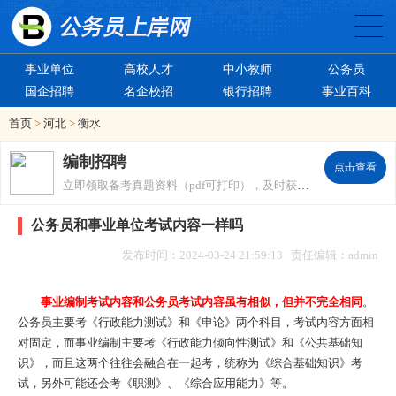
事业单位
高校人才
中小教师
公务员
国企招聘
名企校招
银行招聘
事业百科
首页
>
河北
>
衡水
编制招聘
点击查看
立即领取备考真题资料（pdf可打印），及时获取招考信息。
公务员和事业单位考试内容一样吗
发布时间：2024-03-24 21:59:13 责任编辑：admin
事业编制考试内容和公务员考试内容虽有相似，但并不完全相同
。
公务员主要考《行政能力测试》和《申论》两个科目，考试内容方面相
对固定，而事业编制主要考《行政能力倾向性测试》和《公共基础知
识》，而且这两个往往会融合在一起考，统称为《综合基础知识》考
试，另外可能还会考《职测》、《综合应用能力》等。